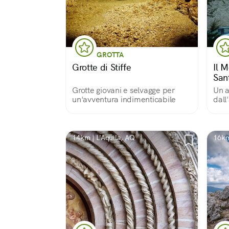
GROTTA
Grotte di Stiffe
Il M
Sant
Grotte giovani e selvagge per
Un a
un'avventura indimenticabile
dall
con 
fatto
test
14km | L'Aquila, AQ
16km