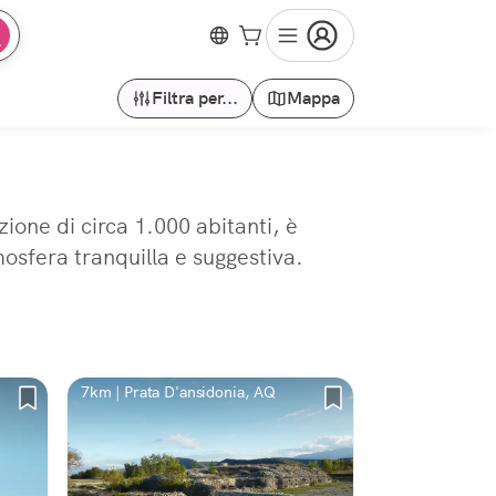
Filtra per...
Mappa
ione di circa 1.000 abitanti, è
osfera tranquilla e suggestiva.
7km | Prata D'ansidonia, AQ