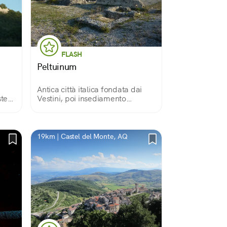
FLASH
Peltuinum
Antica città italica fondata dai
steso
Vestini, poi insediamento
romano, oggi affascinante sito
iù
archeologico affacciato sul Gran
ine e
Sasso, la Maiella e il Sirente
19km | Castel del Monte, AQ