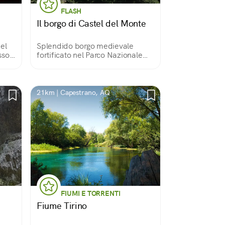
FLASH
Il borgo di Castel del Monte
el
Splendido borgo medievale
sso e
fortificato nel Parco Nazionale
Gran Sasso e Monti della Laga.
Edifici, strette vie e piazzette in
pietra custodiscono i tesori del
borgo. Intorno, un paesaggio
21km | Capestrano, AQ
meraviglioso!
FIUMI E TORRENTI
Fiume Tirino