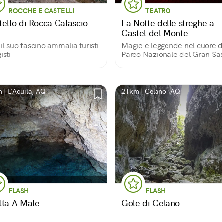
ROCCHE E CASTELLI
TEATRO
tello di Rocca Calascio
La Notte delle streghe a
Castel del Monte
il suo fascino ammalia turisti
Magie e leggende nel cuore d
isti
Parco Nazionale del Gran Sa
dei Monti della Laga
 | L'Aquila, AQ
21km | Celano, AQ
FLASH
FLASH
tta A Male
Gole di Celano