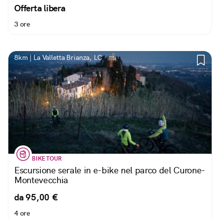
Offerta libera
3 ore
8km | La Valletta Brianza, LC
BIKE TOUR
Escursione serale in e-bike nel parco del Curone-
Montevecchia
da 95,00 €
4 ore