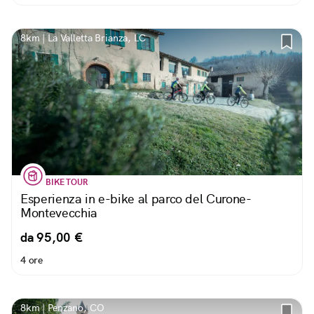
8km | La Valletta Brianza, LC
BIKE TOUR
Esperienza in e-bike al parco del Curone-
Montevecchia
da 95,00 €
4 ore
8km | Penzano, CO