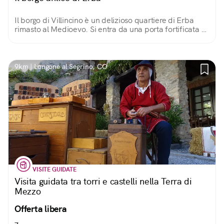
Il borgo di Villincino è un delizioso quartiere di Erba
rimasto al Medioevo. Si entra da una porta fortificata e
si passeggia sull'acciottolato, tra edifici di sasso e rustici
cortili.
9km | Longone al Segrino, CO
VISITE GUIDATE
Visita guidata tra torri e castelli nella Terra di
Mezzo
Offerta libera