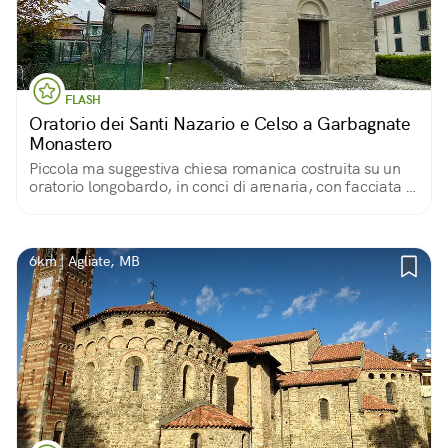
FLASH
Oratorio dei Santi Nazario e Celso a Garbagnate
Monastero
Piccola ma suggestiva chiesa romanica costruita su un
oratorio longobardo, in conci di arenaria, con facciata a
capanna e abside semicircolare. Spoglio e raccolto
l’interno.
6km | Agliate, MB