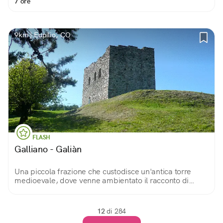
7 ore
9km | Eupilio, CO
FLASH
Galliano - Galiàn
Una piccola frazione che custodisce un'antica torre
medioevale, dove venne ambientato il racconto di
Giovanni Biffi su Ghita, giovane rapita e imprigionata,
evocando la narrazione dei «Promessi Sposi»
12
di 284