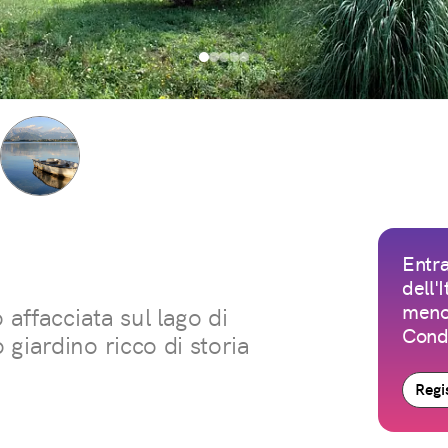
Entra
dell'
meno 
 affacciata sul lago di
Condi
giardino ricco di storia
Regis