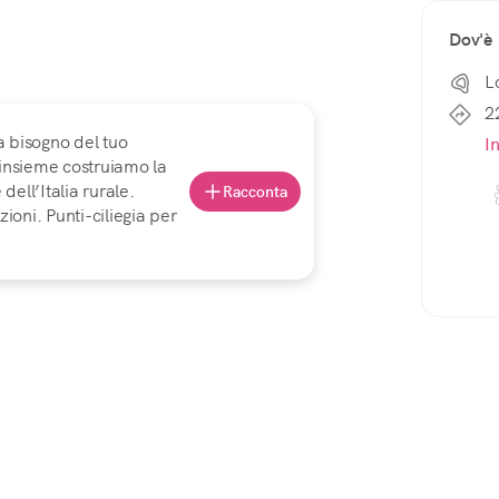
Dov'è
L
2
a bisogno del tuo
I
 insieme costruiamo la
ell’Italia rurale.
Racconta
ioni. Punti-ciliegia per