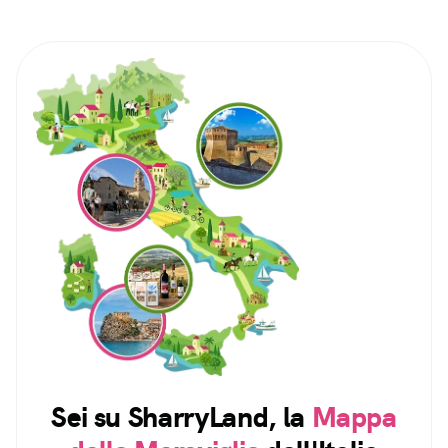
Sei su SharryLand, la
Mappa