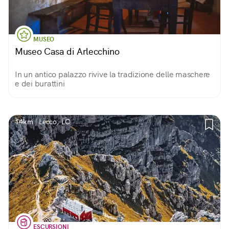
MUSEO
Museo Casa di Arlecchino
In un antico palazzo rivive la tradizione delle maschere
e dei burattini
14km | Lecco, LC
ESCURSIONI