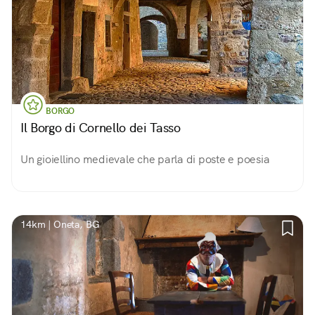
BORGO
Il Borgo di Cornello dei Tasso
Un gioiellino medievale che parla di poste e poesia
14km | Oneta, BG