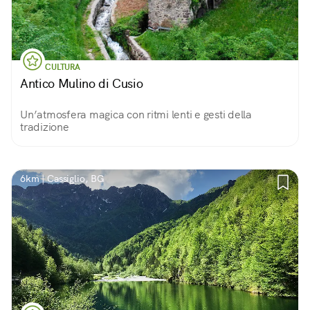
CULTURA
Antico Mulino di Cusio
Un’atmosfera magica con ritmi lenti e gesti della
tradizione
6km | Cassiglio, BG