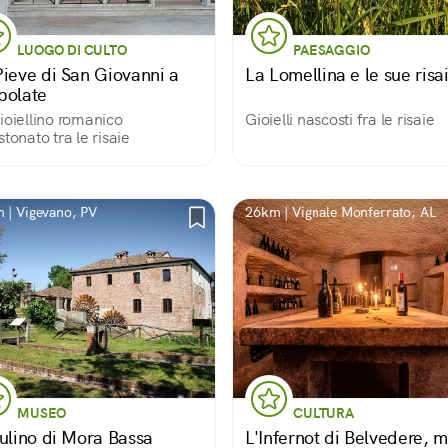
LUOGO DI CULTO
PAESAGGIO
Pieve di San Giovanni a
La Lomellina e le sue risa
polate
ioiellino romanico
Gioielli nascosti fra le risaie
stonato tra le risaie
 | Vigevano, PV
26km | Vignale Monferrato, AL
MUSEO
CULTURA
Mulino di Mora Bassa
L'Infernot di Belvedere, 