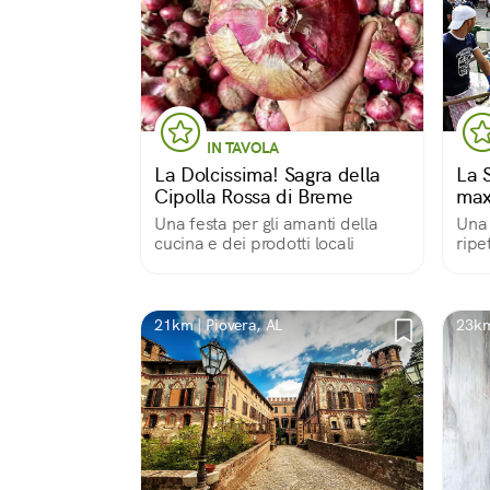
IN TAVOLA
La Dolcissima! Sagra della
La 
Cipolla Rossa di Breme
max
Una festa per gli amanti della
Una 
cucina e dei prodotti locali
ripe
21km | Piovera, AL
23km