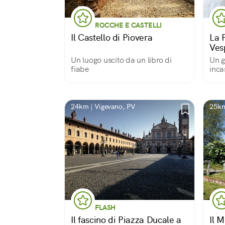
ROCCHE E CASTELLI
Il Castello di Piovera
La 
Ves
Un luogo uscito da un libro di
Un g
fiabe
inca
24km | Vigevano, PV
25km
FLASH
Il fascino di Piazza Ducale a
Il 