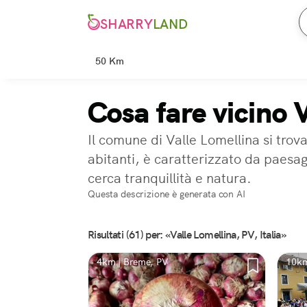
SHARRY
LAND
50 Km
Cosa fare vicino 
Il comune di Valle Lomellina si trov
abitanti, è caratterizzato da paesagg
cerca tranquillità e natura.
Questa descrizione è generata con AI
Risultati (61) per: «Valle Lomellina, PV, Italia»
4km | Breme, PV
10km