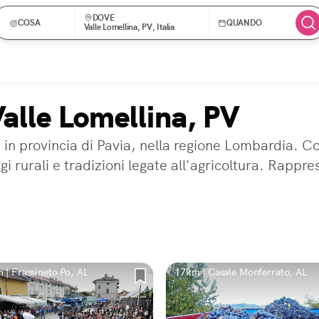
DOVE
COSA
QUANDO
Valle Lomellina, PV, Italia
Valle Lomellina, PV
a in provincia di Pavia, nella regione Lombardia. 
i rurali e tradizioni legate all'agricoltura. Rappre
 | Frassineto Po, AL
17km | Casale Monferrato, AL