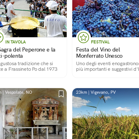
IN TAVOLA
FESTIVAL
Sagra del Peperone e la
Festa del Vino del
i-polenta
Monferrato Unesco
gustosa tradizione che si
Uno degli eventi enogastrono
te a Frassineto Po dal 1973
più importanti e suggestivi d'I
 | Vespolate, NO
23km | Vigevano, PV