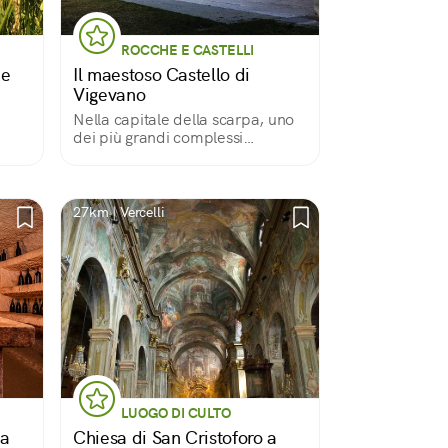
ROCCHE E CASTELLI
ie
Il maestoso Castello di
Vigevano
Nella capitale della scarpa, uno
dei più grandi complessi
fortificati d’Europa.
27km | Vercelli
LUOGO DI CULTO
ma
Chiesa di San Cristoforo a