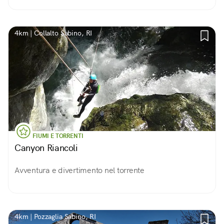
4km | Collalto Sabino, RI
FIUMI E TORRENTI
Canyon Riancoli
Avventura e divertimento nel torrente
4km | Pozzaglia Sabino, RI