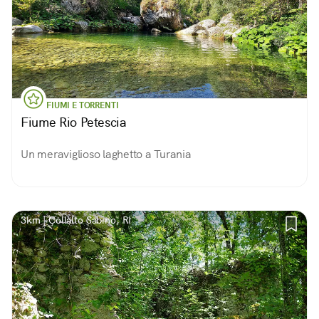
FIUMI E TORRENTI
Fiume Rio Petescia
Un meraviglioso laghetto a Turania
3km | Collalto Sabino, RI