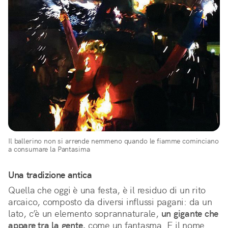
Il ballerino non si arrende nemmeno quando le fiamme cominciano
a consumare la Pantasima
Una tradizione antica
Quella che oggi è una festa, è il residuo di un rito
arcaico, composto da diversi influssi pagani: da un
lato, c’è un elemento soprannaturale,
un gigante che
appare tra la gente,
come un fantasma. E il nome