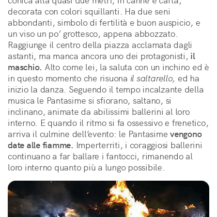
conica alta quasi due metri, in canne e carta,
decorata con colori squillanti. Ha due seni
abbondanti, simbolo di fertilità e buon auspicio, e
un viso un po’ grottesco, appena abbozzato.
Raggiunge il centro della piazza acclamata dagli
astanti, ma manca ancora uno dei protagonisti,
il
maschio.
Alto come lei, la saluta con un inchino ed è
in questo momento che risuona
il saltarello,
ed ha
inizio la danza. Seguendo il tempo incalzante della
musica le Pantasime si sfiorano, saltano, si
inclinano, animate da abilissimi ballerini al loro
interno. E quando il ritmo si fa ossessivo e frenetico,
arriva il culmine dell’evento: le Pantasime
vengono
date alle fiamme.
Imperterriti, i coraggiosi ballerini
continuano a far ballare i fantocci, rimanendo al
loro interno quanto più a lungo possibile.