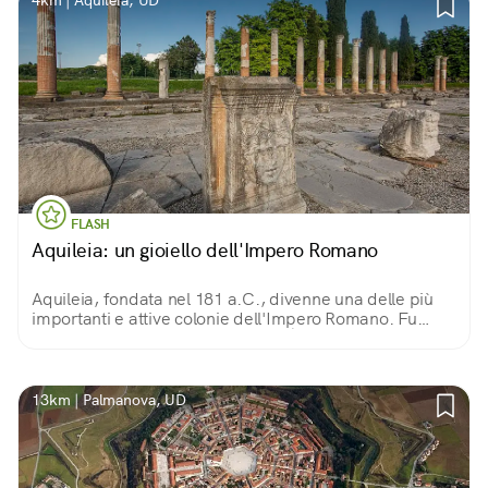
4km | Aquileia, UD
FLASH
Aquileia: un gioiello dell'Impero Romano
Aquileia, fondata nel 181 a.C., divenne una delle più
importanti e attive colonie dell'Impero Romano. Fu
conquistata da Attila nel 452 d.C. È sito UNESCO per la
sua straordinaria area archeologica.
13km | Palmanova, UD