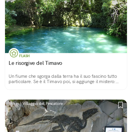
FLASH
Le risorgive del Timavo
Un fiume che sgorga dalla terra ha il suo fascino tutto
particolare. Se è il Timavo poi, si aggiunge il mistero:
per 40 km scorre nelle viscere del Carso e nessuno
conosce esattamente il suo tragitto.
19km | Villaggio del Pescatore