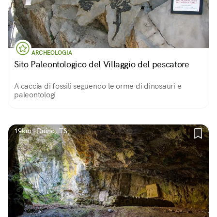
ARCHEOLOGIA
Sito Paleontologico del Villaggio del pescatore
A caccia di fossili seguendo le orme di dinosauri e
paleontologi
19km | Duino, TS