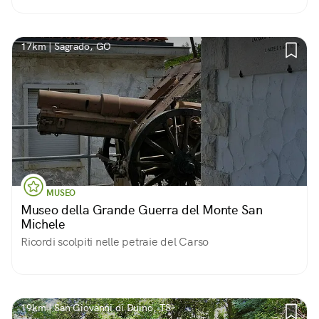
Per un secolo, fino al 1915, è anche un istituto
penitenziario.
17km | Sagrado, GO
MUSEO
Museo della Grande Guerra del Monte San
Michele
Ricordi scolpiti nelle petraie del Carso
19km | San Giovanni di Duino, TS