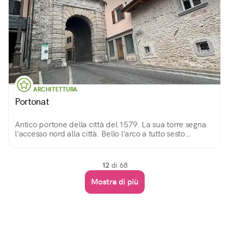
ARCHITETTURA
Portonat
Antico portone della città del 1579. La sua torre segna
l'accesso nord alla città. Bello l'arco a tutto sesto
rivestito in conci radiali bugnati, ai lati due lesene
sorreggo un fregio decorato.
12
di 68
Mostra di più