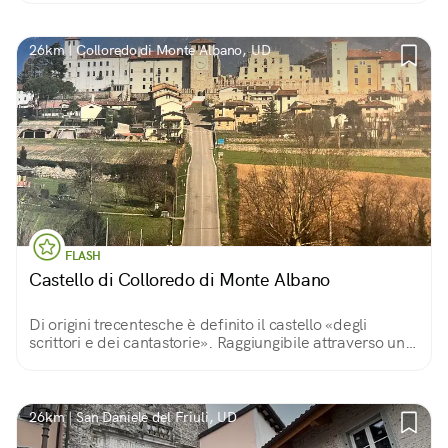
26km | Colloredo di Monte Albano, UD
FLASH
Castello di Colloredo di Monte Albano
Di origini trecentesche è definito il castello «degli
scrittori e dei cantastorie». Raggiungibile attraverso una
lunga e pittoresca strada, è diventato il simbolo del
luogo.
26km | San Daniele del Friuli, UD