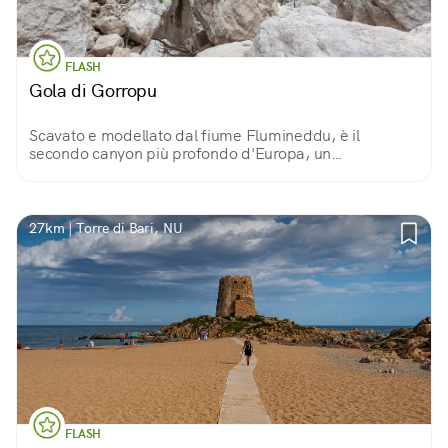
FLASH
Gola di Gorropu
Scavato e modellato dal fiume Flumineddu, è il
secondo canyon più profondo d'Europa, un
monumento naturale di rara bellezza e uno scrigno di
biodiversità. Solo qui fiorisce la rara aquilegia nuragica.
27km | Torre di Bari, NU
FLASH