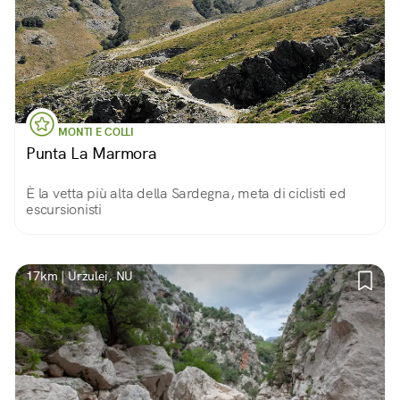
MONTI E COLLI
Punta La Marmora
È la vetta più alta della Sardegna, meta di ciclisti ed
escursionisti
17km | Urzulei, NU