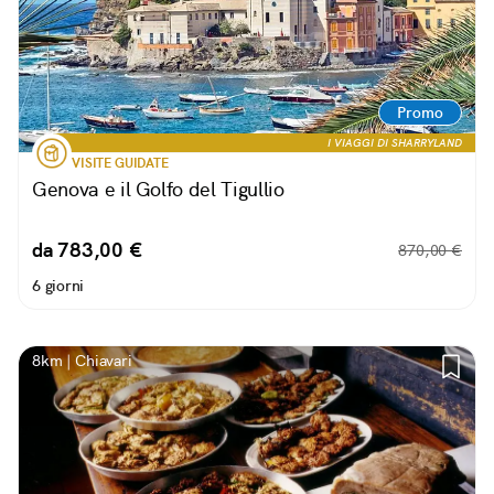
Promo
I VIAGGI DI SHARRYLAND
VISITE GUIDATE
Genova e il Golfo del Tigullio
da 783,00 €
870,00 €
6 giorni
8km | Chiavari