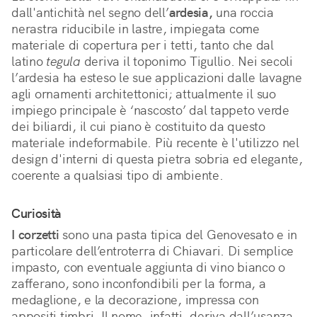
dall'antichità nel segno dell’
ardesia,
una roccia
nerastra riducibile in lastre, impiegata come
materiale di copertura per i tetti, tanto che dal
latino
tegula
deriva il toponimo Tigullio. Nei secoli
l’ardesia ha esteso le sue applicazioni dalle lavagne
agli ornamenti architettonici; attualmente il suo
impiego principale è ‘nascosto’ dal tappeto verde
dei biliardi, il cui piano è costituito da questo
materiale indeformabile. Più recente è l'utilizzo nel
design d'interni di questa pietra sobria ed elegante,
coerente a qualsiasi tipo di ambiente.
Curiosità
I corzetti
sono una pasta tipica del Genovesato e in
particolare dell’entroterra di Chiavari. Di semplice
impasto, con eventuale aggiunta di vino bianco o
zafferano, sono inconfondibili per la forma, a
medaglione, e la decorazione, impressa con
appositi timbri. Il nome, infatti, deriva dall’usanza