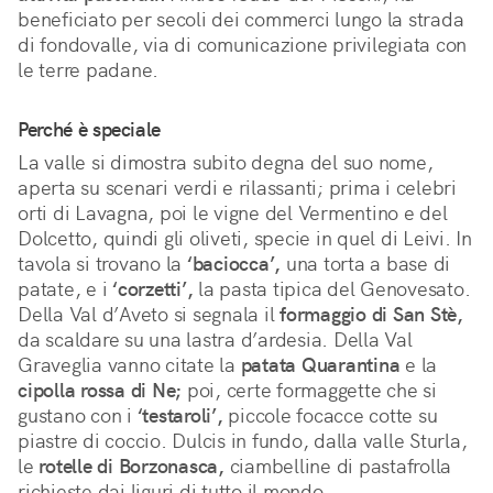
beneficiato per secoli dei commerci lungo la strada 
di fondovalle, via di comunicazione privilegiata con 
le terre padane.
Perché è speciale
La valle si dimostra subito degna del suo nome, 
aperta su scenari verdi e rilassanti; prima i celebri 
orti di Lavagna, poi le vigne del Vermentino e del 
Dolcetto, quindi gli oliveti, specie in quel di Leivi. In 
tavola si trovano la 
‘baciocca’,
 una torta a base di 
patate, e i 
‘corzetti’,
 la pasta tipica del Genovesato. 
Della Val d’Aveto si segnala il 
formaggio di San Stè,
da scaldare su una lastra d’ardesia. Della Val 
Graveglia vanno citate la 
patata Quarantina
 e la 
cipolla rossa di Ne;
 poi, certe formaggette che si 
gustano con i 
‘testaroli’,
 piccole focacce cotte su 
piastre di coccio. Dulcis in fundo, dalla valle Sturla, 
le 
rotelle di Borzonasca,
 ciambelline di pastafrolla 
richieste dai liguri di tutto il mondo.