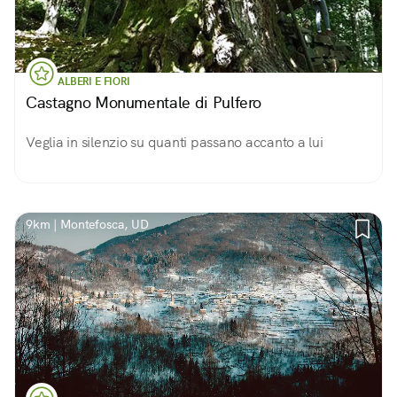
ALBERI E FIORI
Castagno Monumentale di Pulfero
Veglia in silenzio su quanti passano accanto a lui
9km | Montefosca, UD