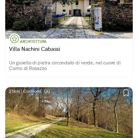
ARCHITETTURA
Villa Nachini Cabassi
Un gioiello di pietra circondato di verde, nel cuore di
Corno di Rosazzo
21km | Cormons, GO