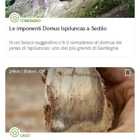
ITINERARIO
Le imponenti Domus Ispiluncas a Sedilo
In un bosco suggestivo c'è il complesso di domus de
janas di Ispiluncas: uno dei più grandi di Sardegna
24km | Bidonì, OR
LAGO