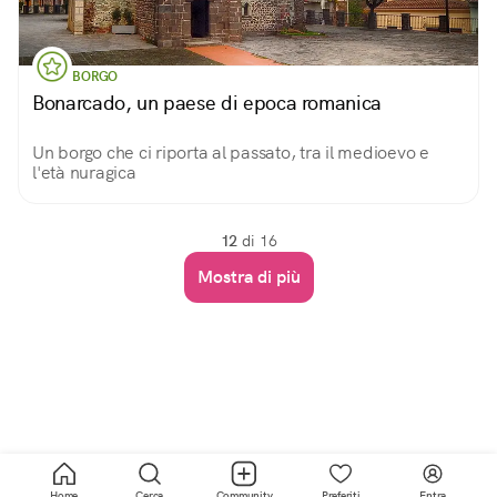
BORGO
Bonarcado, un paese di epoca romanica
Un borgo che ci riporta al passato, tra il medioevo e
l'età nuragica
12
di 16
Mostra di più
Home
Cerca
Community
Preferiti
Entra