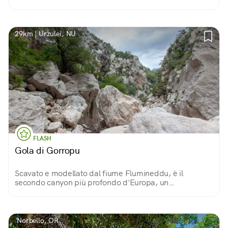
unicum, con elementi insoliti come la scala o la nicchia
esterna. E una vista spettacolare.
29km | Urzulei, NU
FLASH
Gola di Gorropu
Scavato e modellato dal fiume Flumineddu, è il
secondo canyon più profondo d'Europa, un
monumento naturale di rara bellezza e uno scrigno di
biodiversità. Solo qui fiorisce la rara aquilegia nuragica.
Norbello, OR