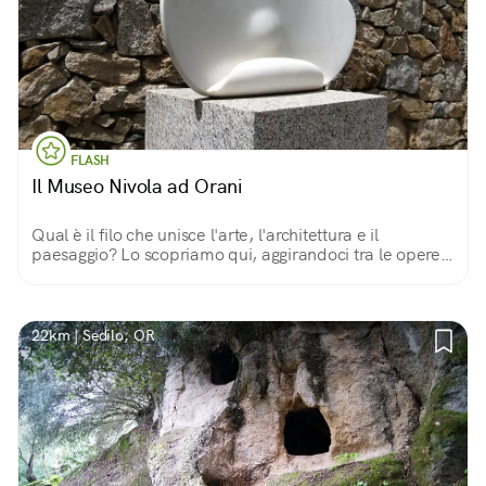
FLASH
Il Museo Nivola ad Orani
Qual è il filo che unisce l'arte, l'architettura e il
paesaggio? Lo scopriamo qui, aggirandoci tra le opere
dell'artista e scultore oranese Costantino Nivola (1911-
1988).
22km | Sedilo, OR