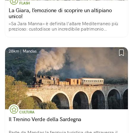
FLASH
La Giara, l’emozione di scoprire un altipiano
unico!
«Sa Jara Manna» è definita l’altare Mediterraneo più
prezioso: custodisce un incredibile patrimonio
archeologico, paesaggistico e di biodiversità animale e
vegetale. Nota per i cavallini selvatici.
28km | Mandas
CULTURA
Il Trenino Verde della Sardegna
Parte da Mandas la ferrovia turistica che attraversa il