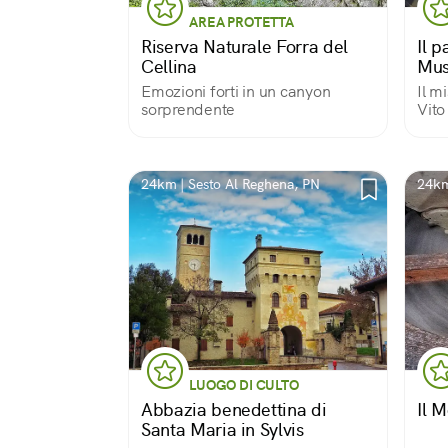
AREA PROTETTA
Riserva Naturale Forra del
Il p
Cellina
Mus
Emozioni forti in un canyon
Il m
sorprendente
Vito
24km | Sesto Al Reghena, PN
24km
LUOGO DI CULTO
Abbazia benedettina di
Il 
Santa Maria in Sylvis