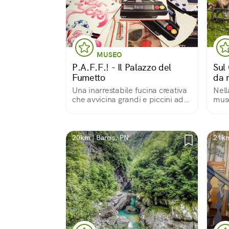
MUSEO
P.A.F.F.! - Il Palazzo del
Sul 
Fumetto
da 
Una inarrestabile fucina creativa
Nell
che avvicina grandi e piccini ad
muse
arte, cinema e design grazie ai
fiato
fumetti che noi tutti, prima o poi,
abbiamo amato
20km | Barcis, PN
21km
PN