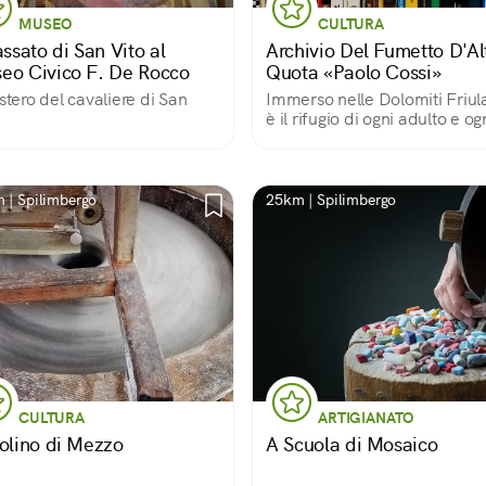
MUSEO
CULTURA
assato di San Vito al
Archivio Del Fumetto D'Al
eo Civico F. De Rocco
Quota «Paolo Cossi»
istero del cavaliere di San
Immerso nelle Dolomiti Friul
è il rifugio di ogni adulto e og
bambino guidato dai sogni e
dalla fantasia
 | Spilimbergo
25km | Spilimbergo
CULTURA
ARTIGIANATO
Molino di Mezzo
A Scuola di Mosaico