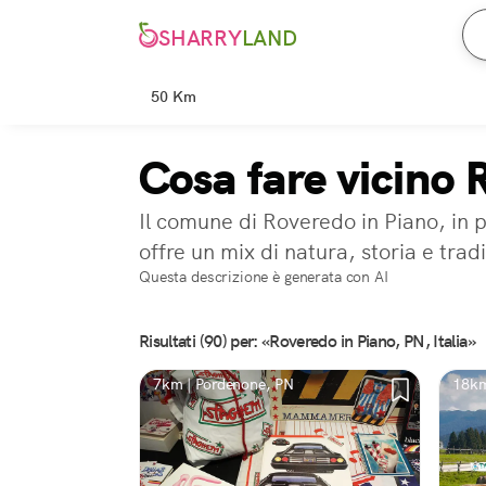
SHARRY
LAND
50 Km
Cosa fare vicino 
Il comune di Roveredo in Piano, in p
offre un mix di natura, storia e tra
Questa descrizione è generata con AI
Risultati (90) per: «Roveredo in Piano, PN, Italia»
7km | Pordenone, PN
18km 