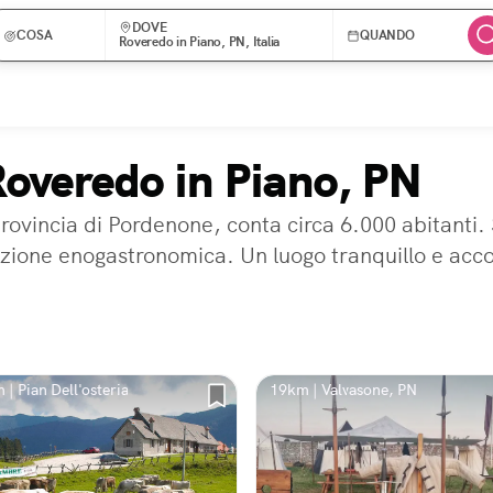
DOVE
COSA
QUANDO
Roveredo in Piano, PN, Italia
Roveredo in Piano, PN
rovincia di Pordenone, conta circa 6.000 abitanti. 
dizione enogastronomica. Un luogo tranquillo e acco
| Pian Dell'osteria
19km | Valvasone, PN