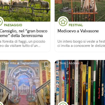
PAESAGGIO
FESTIVAL
Cansiglio, nel “gran bosco
Medioevo a Valvasone
reme” della Serenissima
a foresta di faggi, un piccolo
Un intero borgo si veste a fes
o da visitare tutto d'un
ci invita a conoscere le delizi
...
suo passato
 | San Vito al Tagliamento,
21km | Andreis