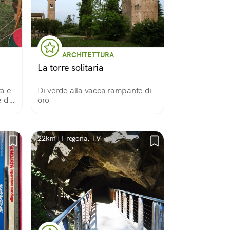
ARCHITETTURA
La torre solitaria
ta e
Di verde alla vacca rampante di
e del
oro
22km | Fregona, TV