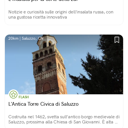
Notizie e curiosità sulle origini dell'insalata russa, con
una gustosa ricetta innovativa
20km | Saluzzo, CN
FLASH
L'Antica Torre Civica di Saluzzo
Costruita nel 1462, svetta sull’antico borgo medievale di
Saluzzo, prossima alla Chiesa di San Giovanni. È alta 48
metri: se avete voglia di salire i 130 gradini, potrete