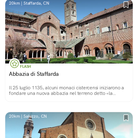
20km | Staffarda, CN
FLASH
Abbazia di Staffarda
Il 25 luglio 1135, alcuni monaci cistercensi iniziarono a
fondare una nuova abbazia nel terreno detto «la
staffarda», nel territorio dell'antico Marchesato di
Saluzzo.
20km | Saluzzo, CN