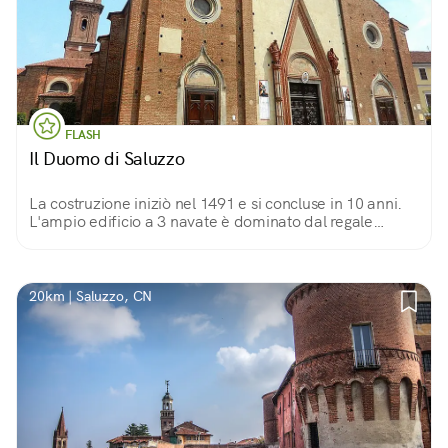
FLASH
Il Duomo di Saluzzo
La costruzione iniziò nel 1491 e si concluse in 10 anni.
L'ampio edificio a 3 navate è dominato dal regale
crocefisso ligneo del '400 appeso all'arco trionfale che
introduce al presbiterio.
20km | Saluzzo, CN