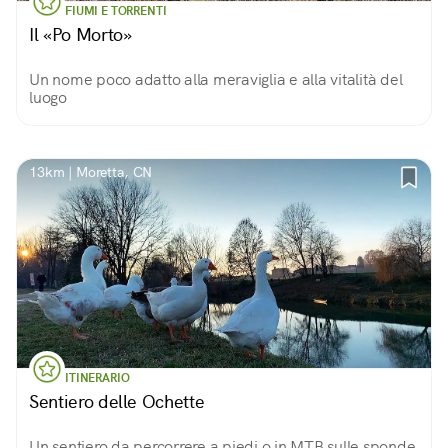
FIUMI E TORRENTI
Il «Po Morto»
Un nome poco adatto alla meraviglia e alla vitalità del
luogo
13km | Moretta, CN
ITINERARIO
Sentiero delle Ochette
Un sentiero da percorrere a piedi o in MTB sulle sponde