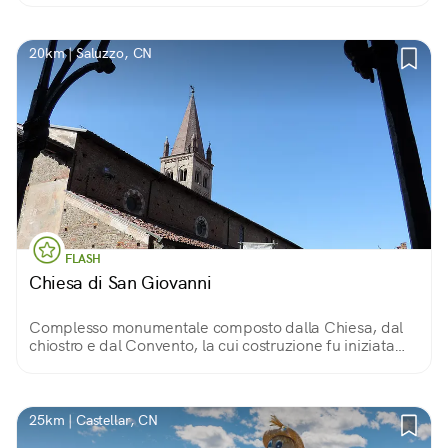
godere di un ampio panorama.
20km | Saluzzo, CN
FLASH
Chiesa di San Giovanni
Complesso monumentale composto dalla Chiesa, dal
chiostro e dal Convento, la cui costruzione fu iniziata
nel 1281. Inserito nell’antico borgo medievale, sorge
nella città alta di Saluzzo.
25km | Castellar, CN