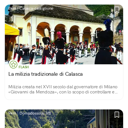
8km | Calasca-castiglione
FLASH
La milizia tradizionale di Calasca
Milizia creata nel XVII secolo dal governatore di Milano
«Giovanni da Mendoza», con lo scopo di controllare e
proteggere i territori della Valle Anzasca facenti parte
del ducato.
9km | Domodossola, VB