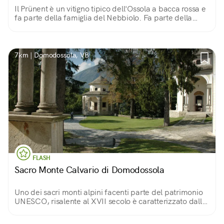
Il Prünent è un vitigno tipico dell'Ossola a bacca rossa e
fa parte della famiglia del Nebbiolo. Fa parte della
DOC Valli Ossolane ed è prodotto in quantità piuttosto
ridotte.
7km | Domodossola, VB
FLASH
Sacro Monte Calvario di Domodossola
Uno dei sacri monti alpini facenti parte del patrimonio
UNESCO, risalente al XVII secolo è caratterizzato dalla
presenza di un santuario e da 12 cappelle ricche di
affreschi e sculture.