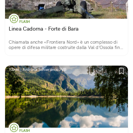
FLASH
Linea Cadorna - Forte di Bara
Chiamata anche «Frontiera Nord» è un complesso di
opere di difesa militare costruite dalla Val d'Ossola fino
ai passi orobici per prevenire eventuali attacchi militari
dai paesi a nord delle Alpi.
13km | Antrona Schieranco, VB
FLASH