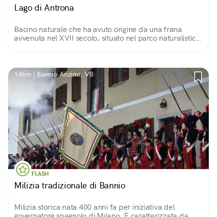
Lago di Antrona
Bacino naturale che ha avuto origine da una frana
avvenuta nel XVII secolo, situato nel parco naturalistico
dell'Alta Valle Antrona. Un luogo ideale per escursioni e
relax.
14km | Bannio Anzino, VB
FLASH
Milizia tradizionale di Bannio
Milizia storica nata 400 anni fa per iniziativa del
governatore spagnolo di Milano. È caratterizzata da