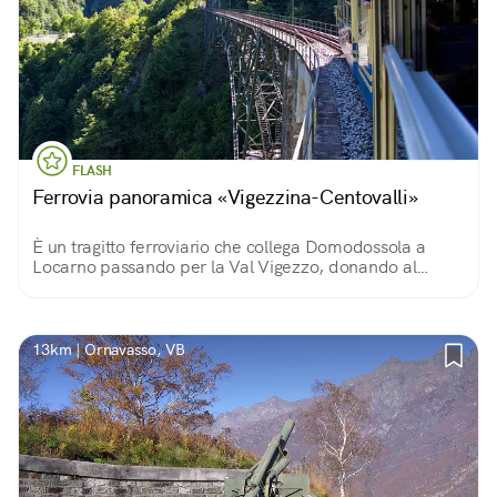
FLASH
Ferrovia panoramica «Vigezzina-Centovalli»
È un tragitto ferroviario che collega Domodossola a
Locarno passando per la Val Vigezzo, donando al
viaggiatore la possibilità di ammirare panorami alpini
che cambiano in base alle stagioni.
13km | Ornavasso, VB