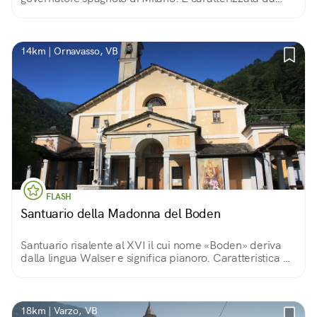
divise ben specifiche e da regole e bande tradizionali
che sono state tramandate fino ad oggi.
14km | Ornavasso, VB
FLASH
Santuario della Madonna del Boden
Santuario risalente al XVI il cui nome «Boden» deriva
dalla lingua Walser e significa pianoro. Caratteristica è
la presenza di una raccolta di ben 1147 ex-voto di cui il
40% anteriori al '900.
18km | Varzo, VB