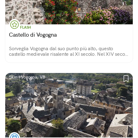
FLASH
Castello di Vogogna
Sorveglia Vogogna dal suo punto più alto, questo
castello medievale risalente al XI secolo. Nel XIV secolo
venne ampliato dai Visconti, e con lui crebbe anche il
suo fascino.
5km | Vogogna, VB