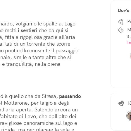
Dov'è
P
nardo, volgiamo le spalle al Lago 
M
o molti 
i sentieri
 che da qui si 
s.
itta e rigogliosa grazie all'aria 
I
ai lati di un torrente che scorre 
n ponticello consente il passaggio. 
le, simile a tante altre che si 
incontrano lungo il cammino, ispira pace e tranquillità, nella piena 
d è quello che da Stresa, 
passando 
el Mottarone, per la gioia degli 
1
all'aria aperta. Salendo ancora un 
'abitato di Levo, che dall'alto dei 
eravigliose panoramiche sul lago e 
 ripida, ma per placare la sete e 