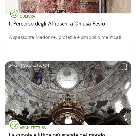
CULTURA
Il Percorso degli Affreschi a Chiusa Pesio
A spasso tra Madonne, profezie e simboli dimenticati
24km | Vicoforte, CN
ARCHITETTURA
La cupola ellittica più grande del mondo