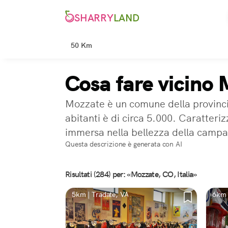
SHARRY
LAND
50 Km
Cosa fare vicino
Mozzate è un comune della provinci
abitanti è di circa 5.000. Caratteri
immersa nella bellezza della camp
Questa descrizione è generata con AI
Risultati (284) per: «Mozzate, CO, Italia»
5km | Tradate, VA
6km 