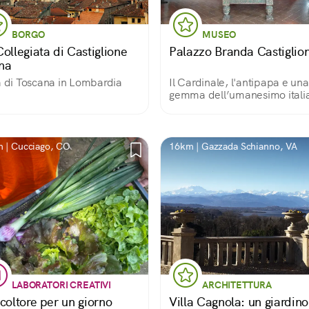
BORGO
MUSEO
ollegiata di Castiglione
Palazzo Branda Castiglion
na
a di Toscana in Lombardia
Il Cardinale, l'antipapa e una
gemma dell’umanesimo itali
 | Cucciago, CO
16km | Gazzada Schianno, VA
LABORATORI CREATIVI
ARCHITETTURA
coltore per un giorno
Villa Cagnola: un giardino