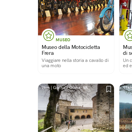
MUSEO
Museo della Motocicletta
Mus
Frera
di s
Viaggiare nella storia a cavallo di
Un c
una moto
ed e
da r
9km | Gornate Olona, VA
11km