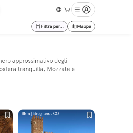
Filtra per...
Mappa
mero approssimativo degli
mosfera tranquilla, Mozzate è
8km | Bregnano, CO