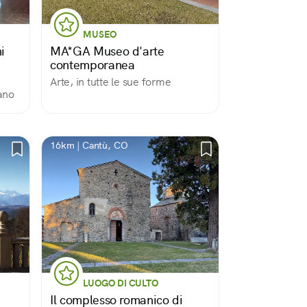
MUSEO
i
MA*GA Museo d'arte
contemporanea
Arte, in tutte le sue forme
ano
16km | Cantù, CO
LUOGO DI CULTO
Il complesso romanico di