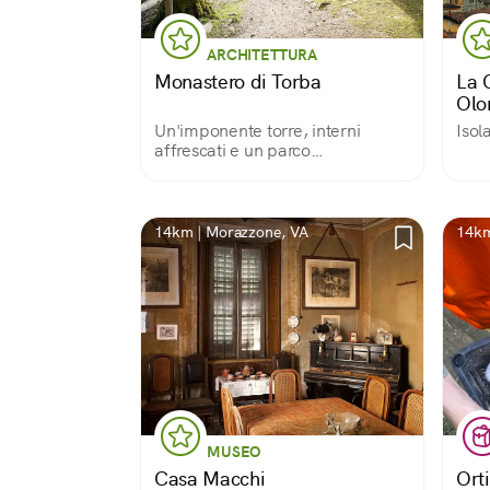
ARCHITETTURA
Monastero di Torba
La C
Olo
Un'imponente torre, interni
Isol
affrescati e un parco
archeologico Patrimonio
UNESCO
14km | Morazzone, VA
14km
MUSEO
Casa Macchi
Orti