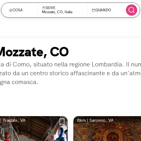
DOVE
COSA
QUANDO
Mozzate, CO, Italia
 Mozzate, CO
a di Como, situato nella regione Lombardia. Il nu
zzato da un centro storico affascinante e da un'at
agna comasca.
| Tradate, VA
8km | Saronno, VA