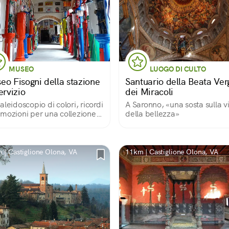
MUSEO
LUOGO DI CULTO
eo Fisogni della stazione
Santuario della Beata Ver
ervizio
dei Miracoli
aleidoscopio di colori, ricordi
A Saronno, «una sosta sulla v
mozioni per una collezione
della bellezza»
ecord!
 | Castiglione Olona, VA
11km | Castiglione Olona, VA