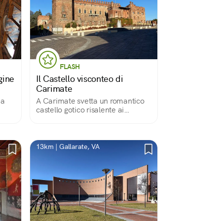
FLASH
gine
Il Castello visconteo di
Carimate
ia
A Carimate svetta un romantico
castello gotico risalente ai
Visconti. Di fronte gli edifici delle
stalle finemente ristrutturati. Poco
più avanti la chiesetta di
Madonna dell’Albero.
13km | Gallarate, VA