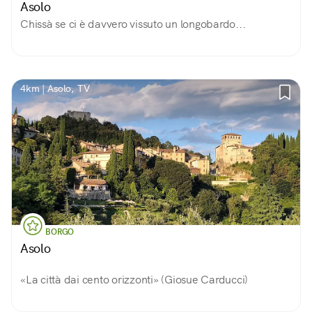
Asolo
Chissà se ci è davvero vissuto un longobardo...
4km | Asolo, TV
BORGO
Asolo
«La città dai cento orizzonti» (Giosue Carducci)