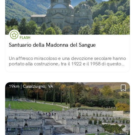
FLASH
Santuario della Madonna del Sangue
Un affresco miracoloso e una devozione secolare hanno
portato alla costruzione, tra il 1922 e il 1958 di questo
imponente tempio in stile Neobizantino, proprio a
fianco della chiesa di San Maurizio..
19km | Casalzuigno, VA