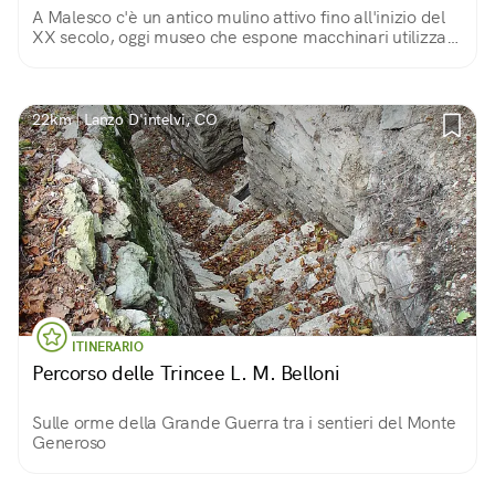
A Malesco c'è un antico mulino attivo fino all'inizio del
XX secolo, oggi museo che espone macchinari utilizzati
per la lavorazione di segale, frumento, granoturco,
castagne e canapa.
22km | Lanzo D'intelvi, CO
ITINERARIO
Percorso delle Trincee L. M. Belloni
Sulle orme della Grande Guerra tra i sentieri del Monte
Generoso