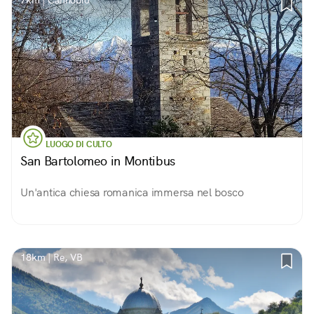
7km | Cannobio
LUOGO DI CULTO
San Bartolomeo in Montibus
Un'antica chiesa romanica immersa nel bosco
18km | Re, VB