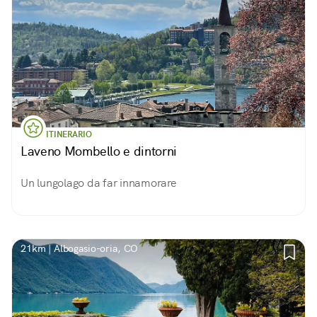
ITINERARIO
Laveno Mombello e dintorni
Un lungolago da far innamorare
21km | Albogasio-oria, CO