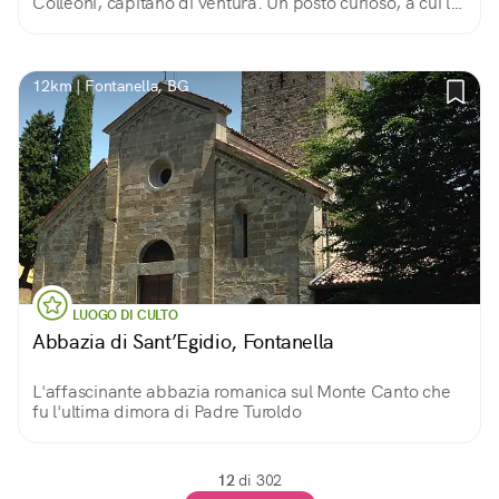
Colleoni, capitano di ventura. Un posto curioso, a cui le
stratificazioni della storia hanno dato un aspetto a metà
tra castello e cascina.
12km | Fontanella, BG
LUOGO DI CULTO
Abbazia di Sant’Egidio, Fontanella
L'affascinante abbazia romanica sul Monte Canto che
fu l'ultima dimora di Padre Turoldo
12
di 302