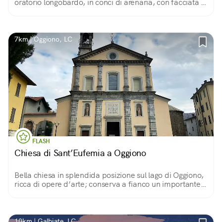
oratorio longobardo, in conci di arenaria, con facciata a
capanna e abside semicircolare. Spoglio e raccolto
l’interno.
7km | Oggiono, LC
FLASH
Chiesa di Sant’Eufemia a Oggiono
Bella chiesa in splendida posizione sul lago di Oggiono,
ricca di opere d’arte; conserva a fianco un importante
battistero romanico dell’ XI secolo.
10km | Galbiate, LC