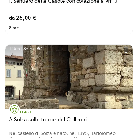
Il Sentiero delle Casote con colazione a km 0
da 25,00 €
8 ore
11km | Solza, BG
FLASH
A Solza sulle tracce del Colleoni
Nel castello di Solza è nato, nel 1395, Bartolomeo