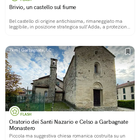
Brivio, un castello sul fiume
Bel castello di origine antichissima, rimaneggiato ma
leggibile, in posizione strategica sull’Adda, a protezione
dell’attraversamento. Trasformato in filanda nell’800,
oggi è adibito ad abitazioni.
7km | Garbagnate, LC
FLASH
Oratorio dei Santi Nazario e Celso a Garbagnate
Monastero
Piccola ma suggestiva chiesa romanica costruita su un