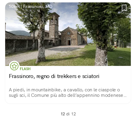
50km | Frassinoro, MO
FLASH
Frassinoro, regno di trekkers e sciatori
A piedi, in mountainbike, a cavallo, con le ciaspole o
sugli sci, il Comune più alto dell’appennino modenese e
ci accoglie tutto l’anno. Da non perdere, l’abbazia
benedettina.
12
di 12