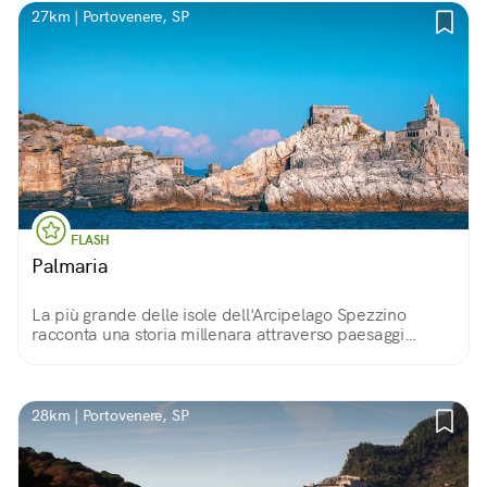
27km | Portovenere, SP
FLASH
Palmaria
La più grande delle isole dell'Arcipelago Spezzino
racconta una storia millenara attraverso paesaggi
incantevoli e rovine del passato: falesie a strapiombo
sul mare, grotte, antiche fortificazioni.
28km | Portovenere, SP