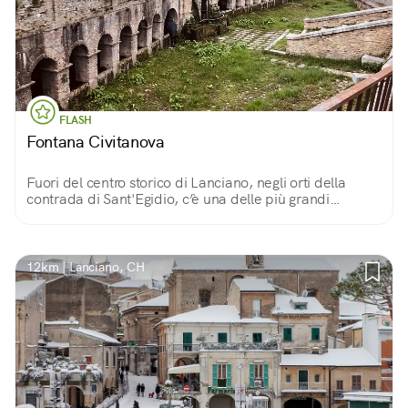
FLASH
Fontana Civitanova
Fuori del centro storico di Lanciano, negli orti della
contrada di Sant'Egidio, c’è una delle più grandi
fontane d’Abruzzo! Farai un salto nel passato, fino al
sec XII con alle spalle la Majella.
12km | Lanciano, CH