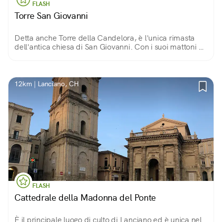
FLASH
Torre San Giovanni
Detta anche Torre della Candelora, è l'unica rimasta
dell'antica chiesa di San Giovanni. Con i suoi mattoni a
vista, le cornici dalle forme spigolose, si innalza sul
quartiere Lancianovecchia.
12km | Lanciano, CH
FLASH
Cattedrale della Madonna del Ponte
È il principale luogo di culto di Lanciano ed è unica nel