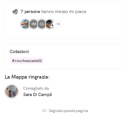
7 persone
hanno messo mi piace
IM
CL
+3
Collezioni
#roccheecastelli
La Mappa ringrazia:
Consigliato da
Sara Di Campli
Segnala questa pagina