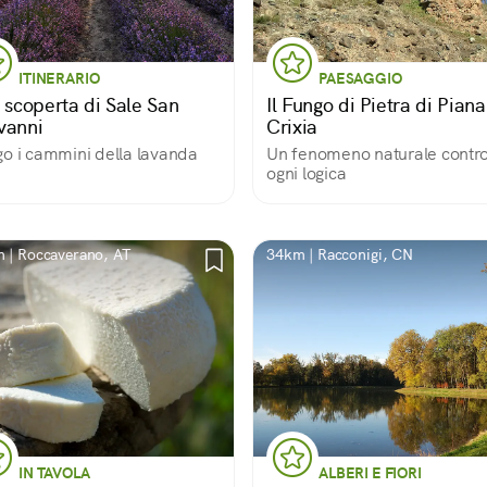
ITINERARIO
PAESAGGIO
a scoperta di Sale San
Il Fungo di Pietra di Piana
vanni
Crixia
o i cammini della lavanda
Un fenomeno naturale contr
ogni logica
 | Roccaverano, AT
34km | Racconigi, CN
IN TAVOLA
ALBERI E FIORI