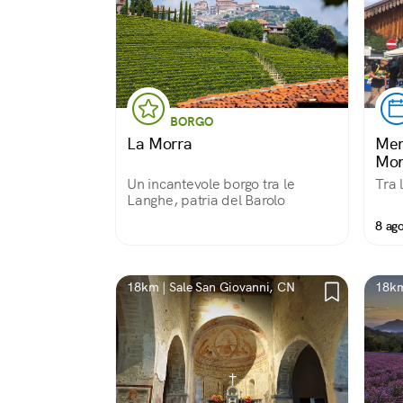
BORGO
La Morra
Mer
Mon
Un incantevole borgo tra le
Tra 
Langhe, patria del Barolo
8 ag
18km | Sale San Giovanni, CN
18km