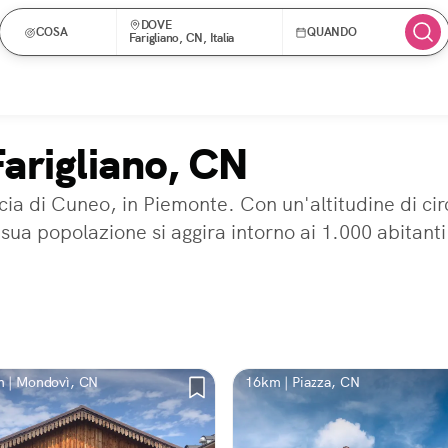
DOVE
COSA
QUANDO
Farigliano, CN, Italia
Farigliano, CN
ia di Cuneo, in Piemonte. Con un'altitudine di circ
sua popolazione si aggira intorno ai 1.000 abitanti. 
 | Mondovì, CN
16km | Piazza, CN