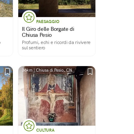
PAESAGGIO
Il Giro delle Borgate di
Chiusa Pesio
o
Profumi, echi e ricordi da rivivere
sul sentiero
36km | Chiusa di Pesio, CN
CULTURA