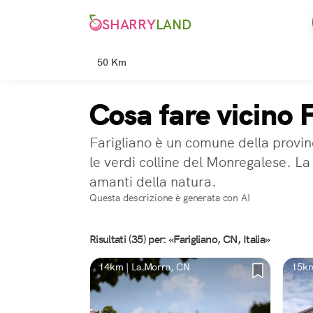
SHARRY
LAND
50 Km
Cosa fare vicino 
Farigliano è un comune della provinc
le verdi colline del Monregalese. La 
amanti della natura.
Questa descrizione è generata con AI
Risultati (35) per: «Farigliano, CN, Italia»
14km | La Morra, CN
15km