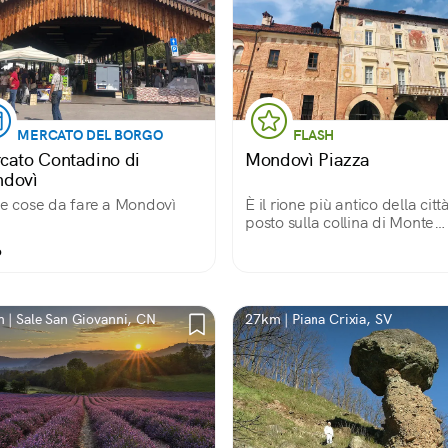
MERCATO DEL BORGO
FLASH
cato Contadino di
Mondovì Piazza
dovì
le cose da fare a Mondovì
È il rione più antico della citt
posto sulla collina di Monte
Regale. Le preziose facciate
o
affrescate dei suoi palazzi e i
belvedere con vista sulle La
ne fanno un piccolo gioiello!
 | Sale San Giovanni, CN
27km | Piana Crixia, SV