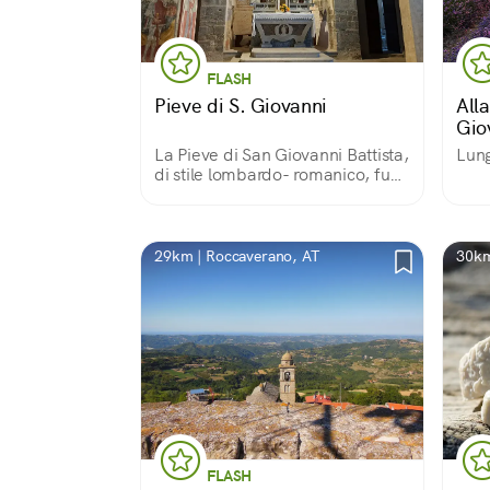
FLASH
Pieve di S. Giovanni
All
Gio
La Pieve di San Giovanni Battista,
Lung
di stile lombardo- romanico, fu
edificata tra la fine del XI sec e
l'inizio del XII La muratura è in
pietra a vista, con resti importanti
degli affreschi antichi.
29km | Roccaverano, AT
30km
FLASH