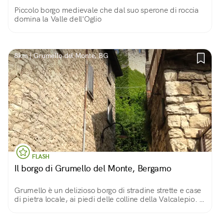
Piccolo borgo medievale che dal suo sperone di roccia
domina la Valle dell'Oglio
8km | Grumello del Monte, BG
FLASH
Il borgo di Grumello del Monte, Bergamo
Grumello è un delizioso borgo di stradine strette e case
di pietra locale, ai piedi delle colline della Valcalepio. A
dominarlo un castello trecentesco una poderosa torre
ricoperta d’edera.