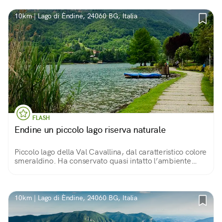
10km | Lago di Èndine, 24060 BG, Italia
FLASH
Endine un piccolo lago riserva naturale
Piccolo lago della Val Cavallina, dal caratteristico colore
smeraldino. Ha conservato quasi intatto l’ambiente
naturale. 14 km di passeggiata nel verde, tra salici,
canneti e spiaggette.
10km | Lago di Èndine, 24060 BG, Italia