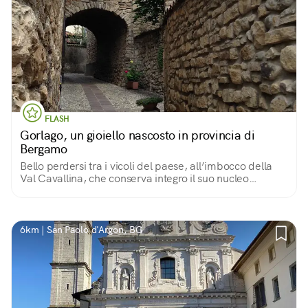
FLASH
Gorlago, un gioiello nascosto in provincia di
Bergamo
Bello perdersi tra i vicoli del paese, all’imbocco della
Val Cavallina, che conserva integro il suo nucleo
medioevale fatto di stradine strette, case di pietra e
raffinate ville tra ‘500 e ‘600.
6km | San Paolo d'Argon, BG