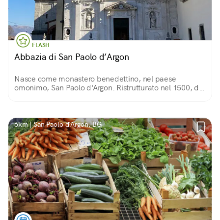
FLASH
Abbazia di San Paolo d’Argon
Nasce come monastero benedettino, nel paese
omonimo, San Paolo d'Argon. Ristrutturato nel 1500, di
quel periodo conserva due chiostri. Del 1600 sono la
Sala del Capitolo, il Refettorio e la chiesa.
6km | San Paolo d'Argon, BG