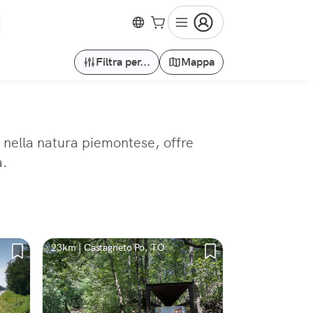
Filtra per...
Mappa
o nella natura piemontese, offre
a.
23km | Castagneto Po, TO