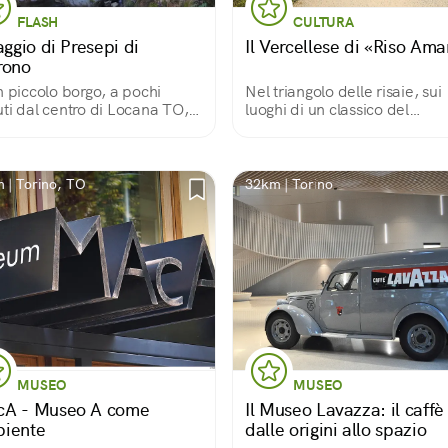
FLASH
CULTURA
aggio di Presepi di
Il Vercellese di «Riso Ama
rono
n piccolo borgo, a pochi
Nel triangolo delle risaie, sui
ti dal centro di Locana TO,
luoghi di un classico del
ruppo di volontari
neorealismo
ssionati creano un villaggio
resepi costruiti con i più
iati materiali.
 | Torino, TO
32km | Torino
MUSEO
MUSEO
A - Museo A come
Il Museo Lavazza: il caffè
iente
dalle origini allo spazio