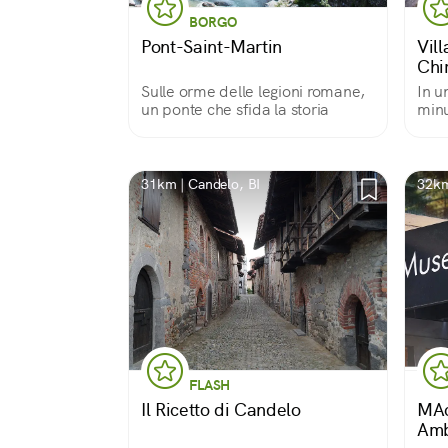
BORGO
Pont-Saint-Martin
Vill
Chi
Sulle orme delle legioni romane,
In u
un ponte che sfida la storia
minu
un g
appa
di p
svar
31km | Candelo, BI
32km
FLASH
Il Ricetto di Candelo
MAc
Amb