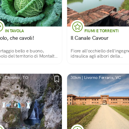
IN TAVOLA
FIUMI E TORRENTI
olo, che cavoli!
Il Canale Cavour
rtaggio bello e buono,
Fiore all'occhiello dell'ingegn
olo del territorio di Montalto
idraulica agli albori della
a
Repubblica
 | Chironio, TO
30km | Livorno Ferraris, VC