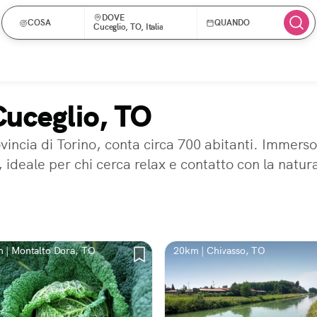
DOVE
COSA
QUANDO
Cuceglio, TO, Italia
Cuceglio, TO
ovincia di Torino, conta circa 700 abitanti. Immers
 ideale per chi cerca relax e contatto con la natur
 | Montalto Dora, TO
20km | Chivasso, TO