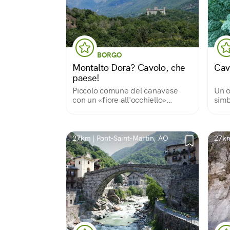
BORGO
Montalto Dora? Cavolo, che
Cav
paese!
Piccolo comune del canavese
Un o
con un «fiore all'occhiello»
simb
davvero particolare
Dor
27km | Pont-Saint-Martin, AO
27km