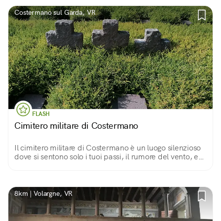
Costermano sul Garda, VR
FLASH
Cimitero militare di Costermano
Il cimitero militare di Costermano è un luogo silenzioso
dove si sentono solo i tuoi passi, il rumore del vento, e
quelli dei tuoi pensieri.
8km | Volargne, VR