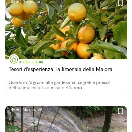
13km | Gargnano
ALBERI E FIORI
Tesori d’esperienza: la limonaia della Malora
Giardini d’agrumi alla gardesana: segreti e poesia
dell’ultima coltura a misura d’uomo
14km | Molina, VR