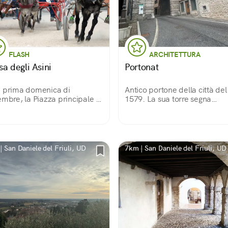
FLASH
ARCHITETTURA
sa degli Asini
Portonat
 prima domenica di
Antico portone della città del
embre, la Piazza principale di
1579. La sua torre segna
gna si trasforma in un vero e
l'accesso nord alla città. Bell
rio ippodromo, dove gli
l'arco a tutto sesto rivestito in
i, con al seguito carretto e
conci radiali bugnati, ai lati 
ini, disputano la gara davanti
lesene sorreggo un fregio
ussiere.
decorato.
| San Daniele del Friuli, UD
7km | San Daniele del Friuli, UD