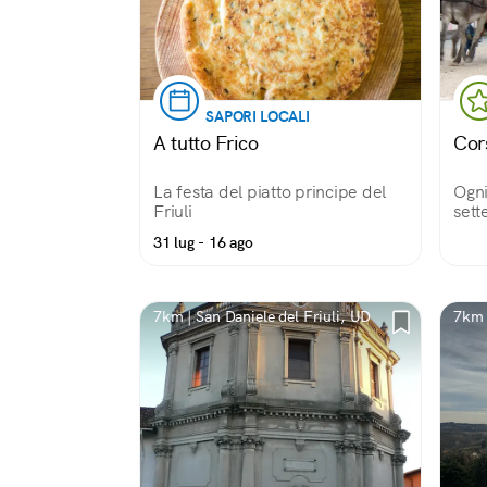
SAPORI LOCALI
A tutto Frico
Cor
La festa del piatto principe del
Ogni
Friuli
sett
Faga
31 lug - 16 ago
prop
asin
fant
al m
7km | San Daniele del Friuli, UD
7km 