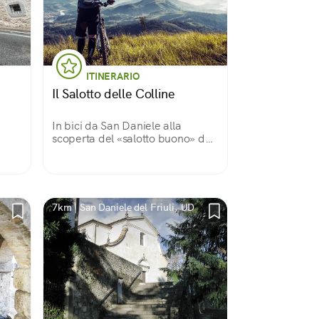
ITINERARIO
Il Salotto delle Colline
In bici da San Daniele alla
scoperta del «salotto buono» del
o
Friuli
due
7km | San Daniele del Friuli, UD