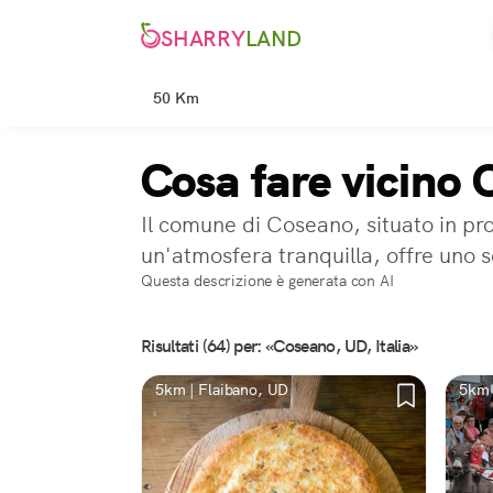
SHARRY
LAND
50 Km
Cosa fare vicino
Il comune di Coseano, situato in pro
un'atmosfera tranquilla, offre uno s
Questa descrizione è generata con AI
Risultati (64) per: «Coseano, UD, Italia»
5km | Flaibano, UD
5km 