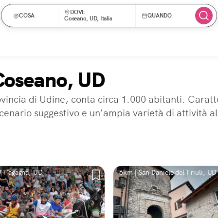
DOVE
COSA
QUANDO
Coseano, UD, Italia
 Coseano, UD
vincia di Udine, conta circa 1.000 abitanti. Caratt
cenario suggestivo e un'ampia varietà di attività al
| Fagagna, UD
6km | San Daniele del Friuli, UD