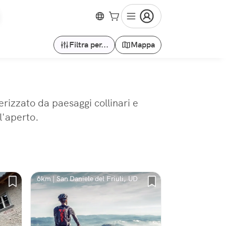
Filtra per...
Mappa
erizzato da paesaggi collinari e
l'aperto.
6km | San Daniele del Friuli, UD