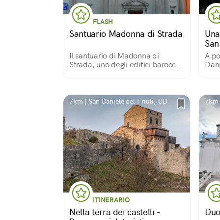
FLASH
Santuario Madonna di Strada
Una
San
Il santuario di Madonna di
A po
Strada, uno degli edifici barocchi
Dani
più importanti d'Italia. Al suo
terr
interno l'ancona raffigurante la
si p
Madonna con il bambino del
comu
1506 di Pellegrino da San Daniele
7km | San Daniele del Friuli, UD
7km 
ITINERARIO
Nella terra dei castelli -
Duo