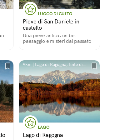
LUOGO DI CULTO
Pieve di San Daniele in
castello
an
Una pieve antica, un bel
paesaggio e misteri dal passato
9km | Lago di Ragogna, Ente di
decentramento regionale di
Udine, Italia
LAGO
tto
Lago di Ragogna