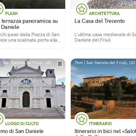
FLASH
ARCHITETTURA
 terrazza panoramica su
La Casa del Trecento
 Daniele
chi passi dalla Piazza di San
L'ultima casa medievale di S
ele una scalinata porta alla
Daniele del Friuli
azza panoramica dalla quale
uò ammirare l'intero paese e i
ni limitrofi.
| San Daniele del Friuli, UD
7km | San Daniele del Friuli, UD
LUOGO DI CULTO
ITINERARIO
mo di San Daniele
Itinerario in bici nel «Salo