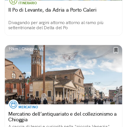
ITINERARIO
Il Po di Levante, da Adria a Porto Caleri
Divagando per argini attorno attorno al ramo più
settentrionale del Delta del Po
19km | Chioggia, VE
MERCATINO
Mercatino dell’antiquariato e del collezionismo a
Chioggia
A caccia di tesori e curiosità nella "piccola Venezia"