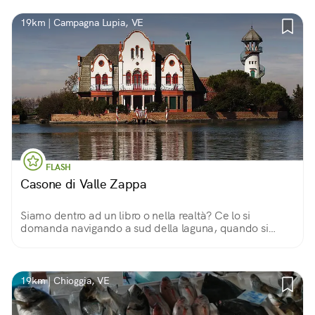
19km | Campagna Lupia, VE
FLASH
Casone di Valle Zappa
Siamo dentro ad un libro o nella realtà? Ce lo si
domanda navigando a sud della laguna, quando si
incontra un edificio ispirato alle fattorie olandesi ma
sospeso sulle acque veneziane.
19km | Chioggia, VE