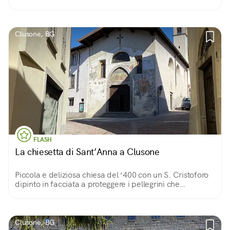
d’arte. Conserva un’immagine miracolosa, una bella
Pietà.
Clusone, BG
FLASH
La chiesetta di Sant’Anna a Clusone
Piccola e deliziosa chiesa del ‘400 con un S. Cristoforo
dipinto in facciata a proteggere i pellegrini che
trovavano ospitalità nell’annesso convento e begli
affreschi votivi all’interno.
Clusone, BG