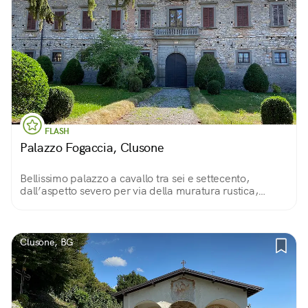
FLASH
Palazzo Fogaccia, Clusone
Bellissimo palazzo a cavallo tra sei e settecento,
dall’aspetto severo per via della muratura rustica,
appartenente ad una potente famiglia di Clusone;
purtroppo è raramente visitabile.
Clusone, BG