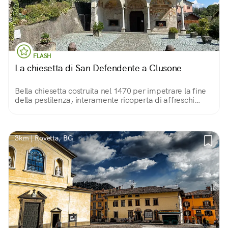
FLASH
La chiesetta di San Defendente a Clusone
Bella chiesetta costruita nel 1470 per impetrare la fine
della pestilenza, interamente ricoperta di affreschi
votivi accumulati nel corso di tre secoli. Quasi un
trattato di antropologia per immagini.
3km | Rovetta, BG