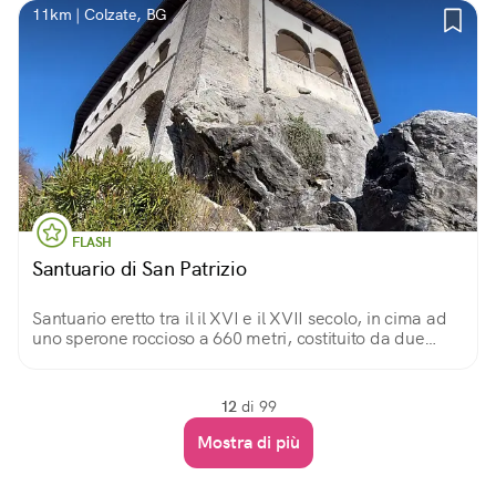
11km | Colzate, BG
FLASH
Santuario di San Patrizio
Santuario eretto tra il il XVI e il XVII secolo, in cima ad
uno sperone roccioso a 660 metri, costituito da due
chiese affrescate e un vasto loggiato panoramico sulla
Val Seriana.
12
di 99
Mostra di più