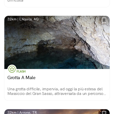
difficoltà
32km | L'Aquila, AQ
FLASH
Grotta A Male
Una grotta difficile, impervia, ad oggi la più estesa del
Massiccio del Gran Sasso, attraversata da un percorso
attrezzato che si snoda fra stalattiti e stalagmiti.
32km | Arrone, TR