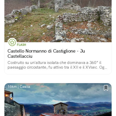
FLASH
Castello Normanno di Castiglione - Ju
Castellacciu
Costruito su un'altura isolata che dominava a 360° il
paesaggio circostante, fu attivo tra il XII e il XVsec. Oggi
me resta solo un ricordo silenzioso, custode di antichi
segreti.
16km | Cascia