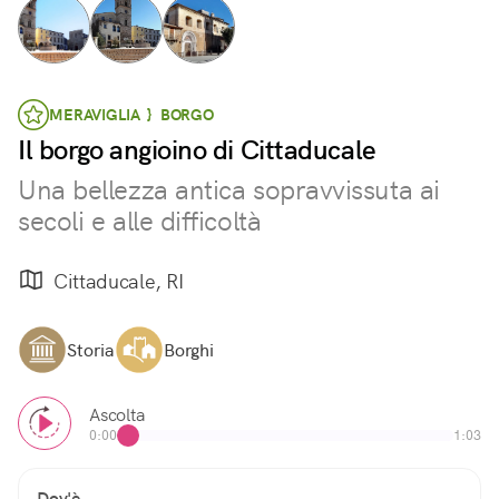
MERAVIGLIA } BORGO
Il borgo angioino di Cittaducale
Una bellezza antica sopravvissuta ai
secoli e alle difficoltà
Cittaducale, RI
Storia
Borghi
Ascolta
0:00
1:03
Dov'è