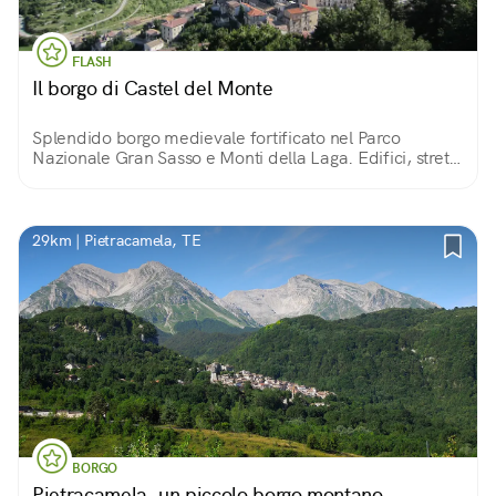
FLASH
Il borgo di Castel del Monte
Splendido borgo medievale fortificato nel Parco
Nazionale Gran Sasso e Monti della Laga. Edifici, strette
vie e piazzette in pietra custodiscono i tesori del borgo.
Intorno, un paesaggio meraviglioso!
29km | Pietracamela, TE
BORGO
Pietracamela, un piccolo borgo montano