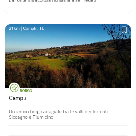
La fonte miracolosa richiama a sé i fedeli
21km | Campli, TE
BORGO
Campli
Un antico borgo adagiato fra le valli dei torrenti
Siccagno e Fiumicino