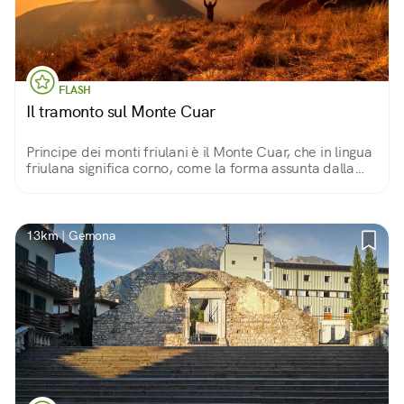
FLASH
Il tramonto sul Monte Cuar
Principe dei monti friulani è il Monte Cuar, che in lingua
friulana significa corno, come la forma assunta dalla
sua sommità. Dalla cima si gode di un tramonto unico
che guarda tutto il Friuli.
13km | Gemona