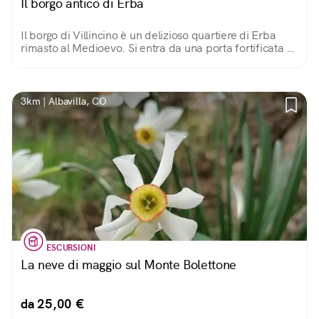
Il borgo antico di Erba
Il borgo di Villincino è un delizioso quartiere di Erba
rimasto al Medioevo. Si entra da una porta fortificata e
si passeggia sull'acciottolato, tra edifici di sasso e rustici
cortili.
3km | Albavilla, CO
ESCURSIONI
La neve di maggio sul Monte Bolettone
da 25,00 €