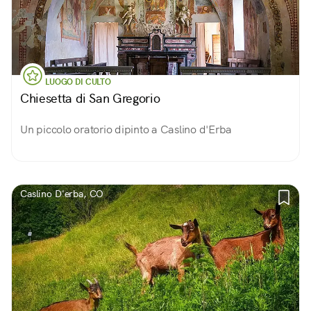
LUOGO DI CULTO
Chiesetta di San Gregorio
Un piccolo oratorio dipinto a Caslino d'Erba
Caslino D'erba, CO