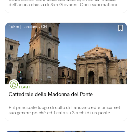
dell'antica chiesa di San Giovanni. Con i suoi mattoni a
vista, le cornici dalle forme spigolose, si innalza sul
quartiere Lancianovecchia.
16km | Lanciano, CH
FLASH
Cattedrale della Madonna del Ponte
È il principale luogo di culto di Lanciano ed è unica nel
suo genere poiché edificata su 3 archi di un ponte
romano intitolato a Diocleziano.