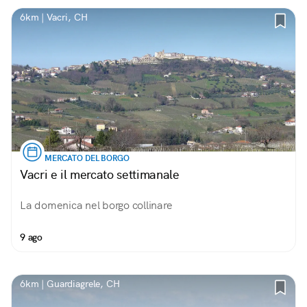
6km | Vacri, CH
MERCATO DEL BORGO
Vacri e il mercato settimanale
La domenica nel borgo collinare
9 ago
6km | Guardiagrele, CH