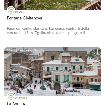
FLASH
Fontana Civitanova
Fuori del centro storico di Lanciano, negli orti della
contrada di Sant'Egidio, c’è una delle più grandi
fontane d’Abruzzo! Farai un salto nel passato, fino al
sec XII con alle spalle la Majella.
16km | Lanciano, CH
CULTURA
La Squilla