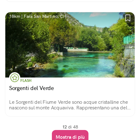
18km | Fara San Martino, CH
FLASH
Sorgenti del Verde
Le Sorgenti del Fiume Verde sono acque cristalline che
nascono sul monte Acquaviva. Rappresentano una delle
maggiori ricchezze per Fara San Martino, il borgo
abruzzese capitale della pasta!
12
di 48
Mostra di più