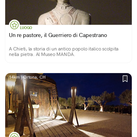
LUOGO
Un re pastore, il Guerriero di Capestrano
A Chieti, la storia di un antico popolo italico scolpita
nella pietra. Al Museo MANDA.
14km | Ortona, CH