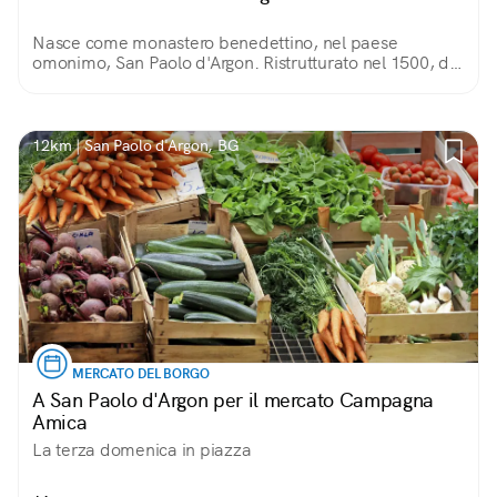
Nasce come monastero benedettino, nel paese
omonimo, San Paolo d'Argon. Ristrutturato nel 1500, di
quel periodo conserva due chiostri. Del 1600 sono la
Sala del Capitolo, il Refettorio e la chiesa.
12km | San Paolo d'Argon, BG
MERCATO DEL BORGO
A San Paolo d'Argon per il mercato Campagna
Amica
La terza domenica in piazza