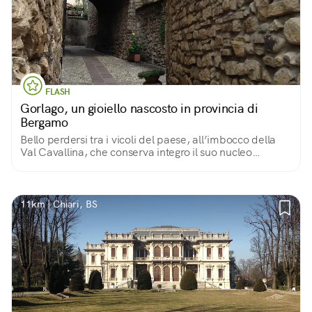
FLASH
Gorlago, un gioiello nascosto in provincia di
Bergamo
Bello perdersi tra i vicoli del paese, all’imbocco della
Val Cavallina, che conserva integro il suo nucleo
medioevale fatto di stradine strette, case di pietra e
raffinate ville tra ‘500 e ‘600.
11km | Chiari, BS