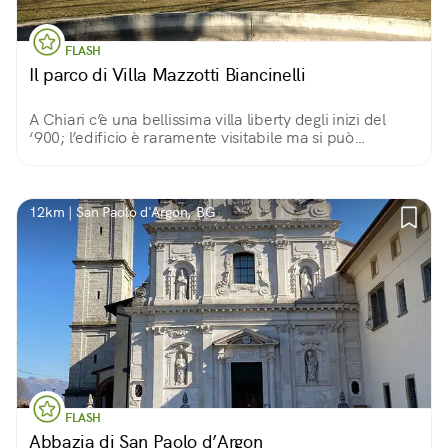
FLASH
Il parco di Villa Mazzotti Biancinelli
A Chiari c’è una bellissima villa liberty degli inizi del
‘900; l’edificio è raramente visitabile ma si può
ammirare dall’esterno perché è circondato da un
grande parco scenografico.
12km | San Paolo d'Argon, BG
FLASH
Abbazia di San Paolo d’Argon