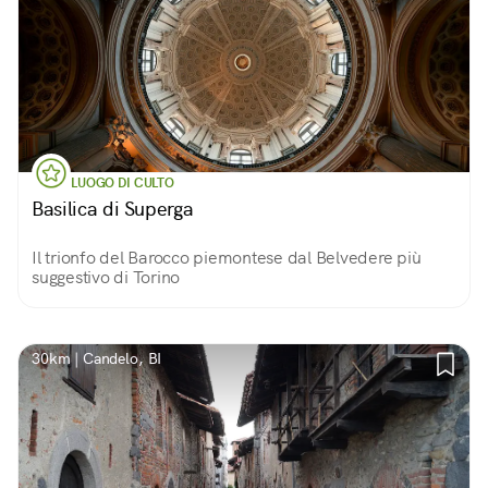
LUOGO DI CULTO
Basilica di Superga
Il trionfo del Barocco piemontese dal Belvedere più
suggestivo di Torino
30km | Candelo, BI