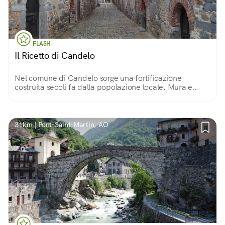
FLASH
Il Ricetto di Candelo
Nel comune di Candelo sorge una fortificazione
costruita secoli fa dalla popolazione locale. Mura e
torrette in ciottoli di fiume proteggono magazzini,
botteghe e stradine di un piccolo mondo immutato
31km | Pont-Saint-Martin, AO