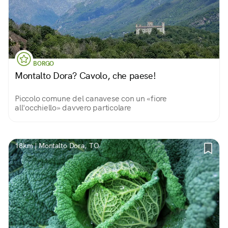
BORGO
Montalto Dora? Cavolo, che paese!
Piccolo comune del canavese con un «fiore
all'occhiello» davvero particolare
18km | Montalto Dora, TO