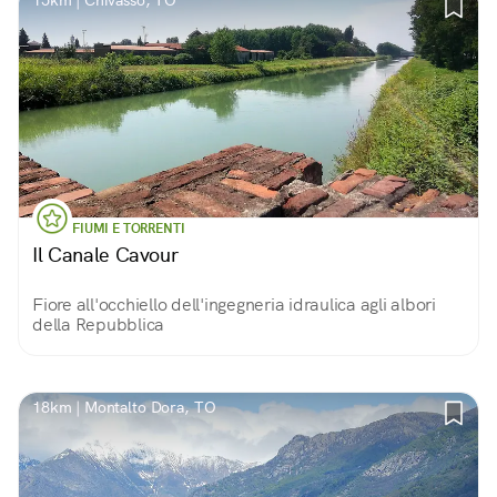
15km | Chivasso, TO
FIUMI E TORRENTI
Il Canale Cavour
Fiore all'occhiello dell'ingegneria idraulica agli albori
della Repubblica
18km | Montalto Dora, TO