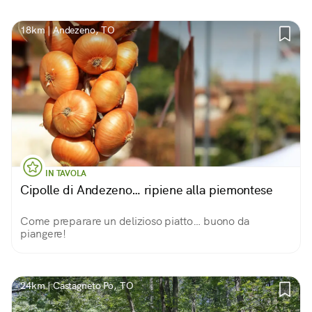
18km | Andezeno, TO
IN TAVOLA
Cipolle di Andezeno… ripiene alla piemontese
Come preparare un delizioso piatto… buono da
piangere!
24km | Castagneto Po, TO