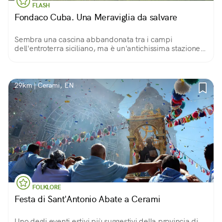
FLASH
Fondaco Cuba. Una Meraviglia da salvare
Sembra una cascina abbandonata tra i campi
dell'entroterra siciliano, ma è un'antichissima stazione
di posta, una locanda che ospitò perfino un re e una
regina.
29km | Cerami, EN
FOLKLORE
Festa di Sant'Antonio Abate a Cerami
Uno degli eventi estivi più suggestivi della provincia di