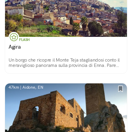
FLASH
Agira
Un borgo che ricopre il Monte Teja stagliandosi conto il
meraviglioso panorama sulla provincia di Enna. Pare
che sia un insediamento antichissimo, abitato fin da
prima che la Sicilia fosse un'isola.
47km | Aidone, EN