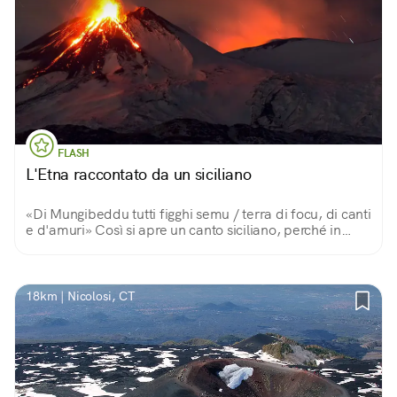
FLASH
L'Etna raccontato da un siciliano
«Di Mungibeddu tutti figghi semu / terra di focu, di canti
e d'amuri» Così si apre un canto siciliano, perché in
questa terra di fuoco, canti e amore, il grande vulcano è
un Monte Bello e paterno.
18km | Nicolosi, CT