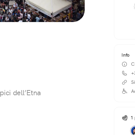
Info
C
+
Si
A
pici dell’Etna
1 