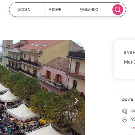
COSA
DOVE
QUANDO
EVE
Mar 
Dov'è
Si
9
I