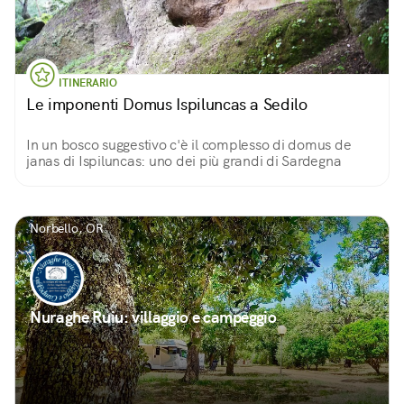
ITINERARIO
Le imponenti Domus Ispiluncas a Sedilo
In un bosco suggestivo c'è il complesso di domus de
janas di Ispiluncas: uno dei più grandi di Sardegna
Norbello, OR
Nuraghe Ruiu: villaggio e campeggio