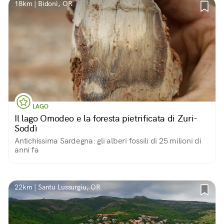
18km | Bidonì, OR
LAGO
Il lago Omodeo e la foresta pietrificata di Zuri-
Soddì
Antichissima Sardegna: gli alberi fossili di 25 milioni di
anni fa
22km | Santu Lussurgiu, OR