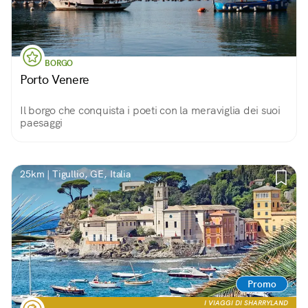
BORGO
Porto Venere
Il borgo che conquista i poeti con la meraviglia dei suoi
paesaggi
25km | Tigullio, GE, Italia
Promo
I VIAGGI DI SHARRYLAND