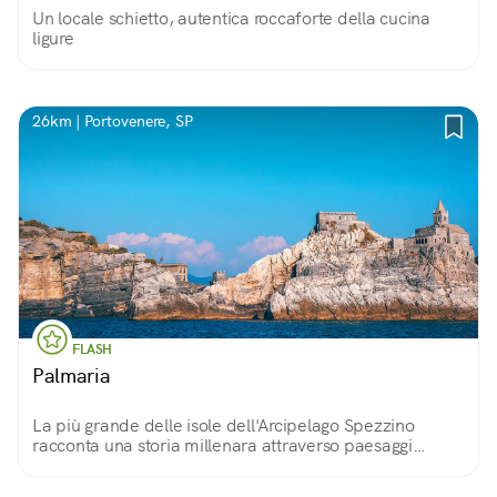
Un locale schietto, autentica roccaforte della cucina
ligure
26km | Portovenere, SP
FLASH
Palmaria
La più grande delle isole dell'Arcipelago Spezzino
racconta una storia millenara attraverso paesaggi
incantevoli e rovine del passato: falesie a strapiombo
sul mare, grotte, antiche fortificazioni.