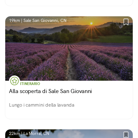
XII La muratura è in pietra a vista, con resti importanti
degli affreschi antichi.
19km | Sale San Giovanni, CN
ITINERARIO
Alla scoperta di Sale San Giovanni
Lungo i cammini della lavanda
22km | La Morra, CN