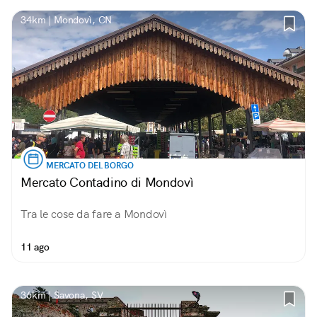
34km | Mondovì, CN
MERCATO DEL BORGO
Mercato Contadino di Mondovì
Tra le cose da fare a Mondovì
11 ago
36km | Savona, SV