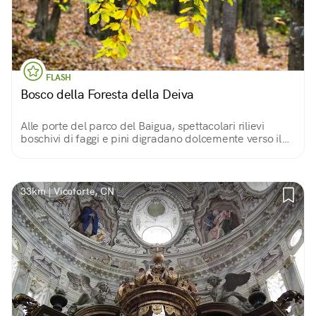
FLASH
Bosco della Foresta della Deiva
Alle porte del parco del Baigua, spettacolari rilievi
boschivi di faggi e pini digradano dolcemente verso il
mare, lasciando spazio a verdi praterie e macchie di
vegetazione mediterranea.
33km | Vicoforte, CN