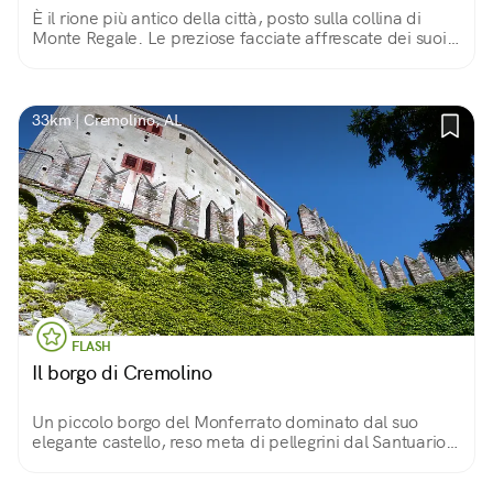
È il rione più antico della città, posto sulla collina di
Monte Regale. Le preziose facciate affrescate dei suoi
palazzi e il belvedere con vista sulle Langhe ne fanno
un piccolo gioiello!
33km | Cremolino, AL
FLASH
Il borgo di Cremolino
Un piccolo borgo del Monferrato dominato dal suo
elegante castello, reso meta di pellegrini dal Santuario
della Bruceta ed affacciato sul meraviglioso paesaggio
di questa zona.