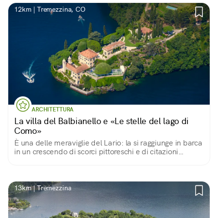
12km | Tremezzina, CO
ARCHITETTURA
La villa del Balbianello e «Le stelle del lago di
Como»
È una delle meraviglie del Lario: la si raggiunge in barca
in un crescendo di scorci pittoreschi e di citazioni
cinematografiche.
13km | Tremezzina